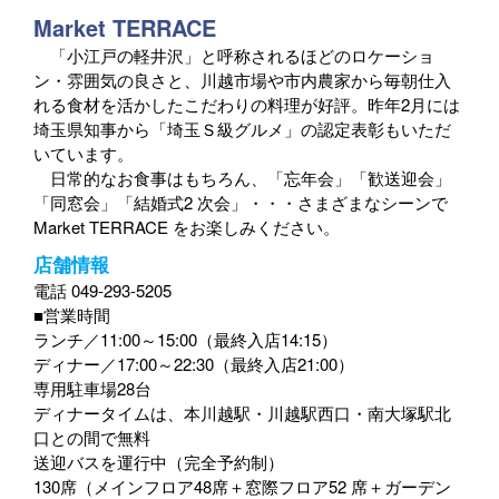
Market TERRACE
「小江戸の軽井沢」と呼称されるほどのロケーショ
ン・雰囲気の良さと、川越市場や市内農家から毎朝仕入
れる食材を活かしたこだわりの料理が好評。昨年2月には
埼玉県知事から「埼玉Ｓ級グルメ」の認定表彰もいただ
いています。
日常的なお食事はもちろん、「忘年会」「歓送迎会」
「同窓会」「結婚式2 次会」・・・さまざまなシーンで
Market TERRACE をお楽しみください。
店舗情報
電話 049-293-5205
■営業時間
ランチ／11:00～15:00（最終入店14:15）
ディナー／17:00～22:30（最終入店21:00）
専用駐車場28台
ディナータイムは、本川越駅・川越駅西口・南大塚駅北
口との間で無料
送迎バスを運行中（完全予約制）
130席（メインフロア48席＋窓際フロア52 席＋ガーデン