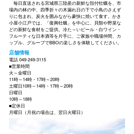
毎日直送される宮城県三陸産の新鮮な殻付牡蠣を、市
場内の林の中、四季折々の木漏れ日の下で小鳥のさえず
りに包まれ、炭火を囲みながら豪快に焼いて食す。かき
小屋小江戸では、「復興牡蠣」を中心に、貝類や野菜な
どの新鮮な食材をご提供。冷た～いビール・白ワイン・
フルーティな日本酒等を片手に、ご家族や職場仲間、カ
ップル、グループでBBOの楽しさを体験してください。
店舗情報
電話 049-249-3115
■営業時間
火～金曜日
11時～14時・17時～20時
土曜日10時～14時・17時～20時
日曜日
10時～18時
■定休日
月曜日（月祝の場合は、翌日火曜日）