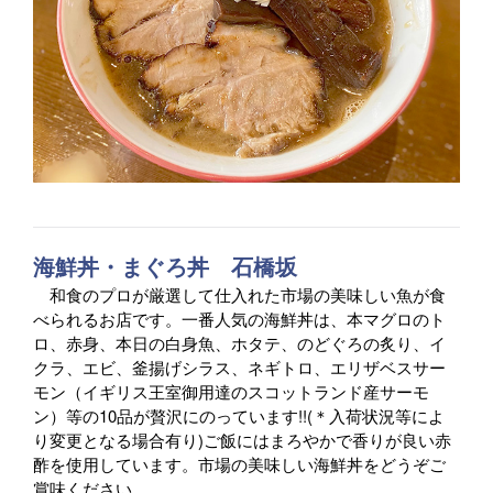
海鮮丼・まぐろ丼 石橋坂
和食のプロが厳選して仕入れた市場の美味しい魚が食
べられるお店です。一番人気の海鮮丼は、本マグロのト
ロ、赤身、本日の白身魚、ホタテ、のどぐろの炙り、イ
クラ、エビ、釜揚げシラス、ネギトロ、エリザベスサー
モン（イギリス王室御用達のスコットランド産サーモ
ン）等の10品が贅沢にのっています!!(＊入荷状況等によ
り変更となる場合有り)ご飯にはまろやかで香りが良い赤
酢を使用しています。市場の美味しい海鮮丼をどうぞご
賞味ください。