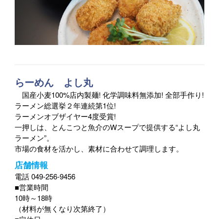
らーめん よし丸
国産小麦100%店内製麺! 化学調味料無添加! 全部手作り!
ラーメン総選挙２年連続第1位!
ラーメンオブザイヤー4度受賞!
一押しは、とんこつと魚介のWスープで提供する“よし丸
ラーメン”。
市場の食材を活かし、素材に合わせて調理します。
店舗情報
電話 049-256-9456
■営業時間
10時～18時
（材料が無くなり次第終了）