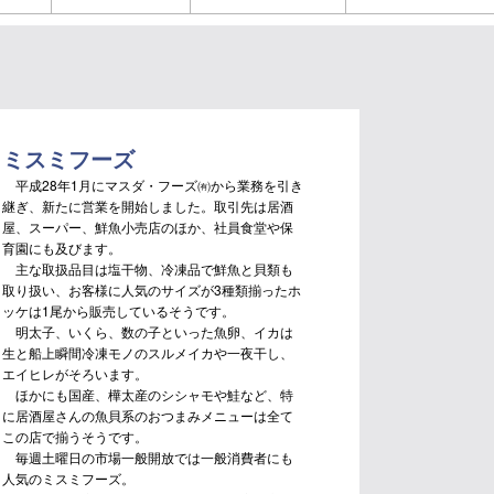
ミスミフーズ
平成28年1月にマスダ・フーズ㈲から業務を引き
継ぎ、新たに営業を開始しました。取引先は居酒
屋、スーパー、鮮魚小売店のほか、社員食堂や保
育園にも及びます。
主な取扱品目は塩干物、冷凍品で鮮魚と貝類も
取り扱い、お客様に人気のサイズが3種類揃ったホ
ッケは1尾から販売しているそうです。
明太子、いくら、数の子といった魚卵、イカは
生と船上瞬間冷凍モノのスルメイカや一夜干し、
エイヒレがそろいます。
ほかにも国産、樺太産のシシャモや鮭など、特
に居酒屋さんの魚貝系のおつまみメニューは全て
この店で揃うそうです。
毎週土曜日の市場一般開放では一般消費者にも
人気のミスミフーズ。