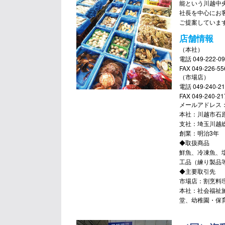
能という川越中
社長を中心にお
ご提案していま
店舗情報
（本社）
電話 049-222-09
FAX 049-226-55
（市場店）
電話 049-240-21
FAX 049-240-21
メールアドレス：yama
本社：川越市石
支社：埼玉川越
創業：明治3年 
◆取扱商品
鮮魚、冷凍魚、
工品（練り製品
◆主要取引先
市場店：割烹料
本社：社会福祉
堂、幼稚園・保