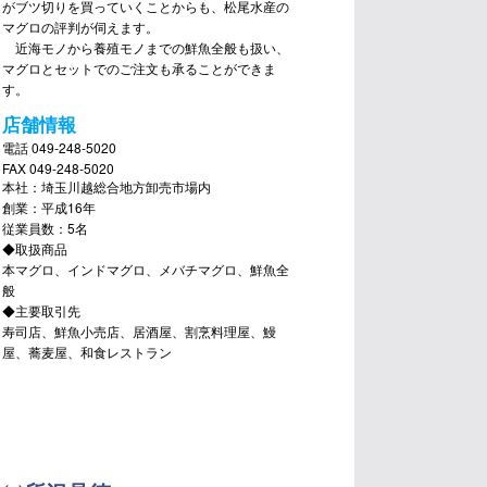
がブツ切りを買っていくことからも、松尾水産の
マグロの評判が伺えます。
近海モノから養殖モノまでの鮮魚全般も扱い、
マグロとセットでのご注文も承ることができま
す。
店舗情報
電話 049-248-5020
FAX 049-248-5020
本社：埼玉川越総合地方卸売市場内
創業：平成16年
従業員数：5名
◆取扱商品
本マグロ、インドマグロ、メバチマグロ、鮮魚全
般
◆主要取引先
寿司店、鮮魚小売店、居酒屋、割烹料理屋、鰻
屋、蕎麦屋、和食レストラン