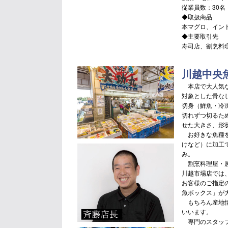
従業員数：30名
◆取扱商品
本マグロ、イン
◆主要取引先
寿司店、割烹料
川越中央
本店で大人気な
対象とした骨な
切身（鮮魚・冷
切れずつ切るた
せた大きさ、形
お好きな魚種を
けなど）に加工
み。
割烹料理屋・居
川越市場店では
お客様のご指定
魚ボックス」が
もちろん産地情
いいます。
専門のスタッフ