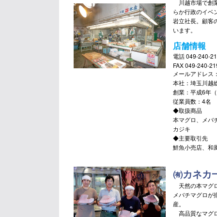
川越市場で創業
らか行政のイベ
岩立社長。顧客
います。
店舗情報
電話 049-240-21
FAX 049-240-21
メールアドレス：k_t
本社：埼玉川越
創業：平成6年
従業員数：4名
◆取扱商品
本マグロ、メバ
カジキ
◆主要取引先
鮮魚小売店、和
㈲カネカ
天然の本マグロ
メバチマグロが
産。
高品質なマグロ