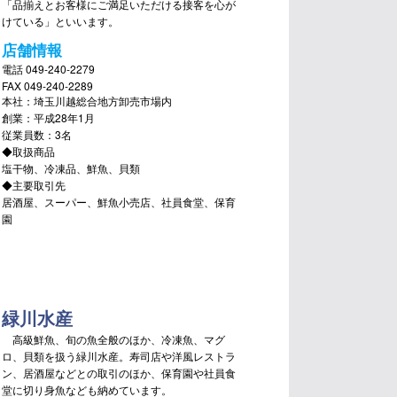
「品揃えとお客様にご満足いただける接客を心が
けている」といいます。
店舗情報
電話 049-240-2279
FAX 049-240-2289
本社：埼玉川越総合地方卸売市場内
創業：平成28年1月
従業員数：3名
◆取扱商品
塩干物、冷凍品、鮮魚、貝類
◆主要取引先
居酒屋、スーパー、鮮魚小売店、社員食堂、保育
園
緑川水産
高級鮮魚、旬の魚全般のほか、冷凍魚、マグ
ロ、貝類を扱う緑川水産。寿司店や洋風レストラ
ン、居酒屋などとの取引のほか、保育園や社員食
堂に切り身魚なども納めています。