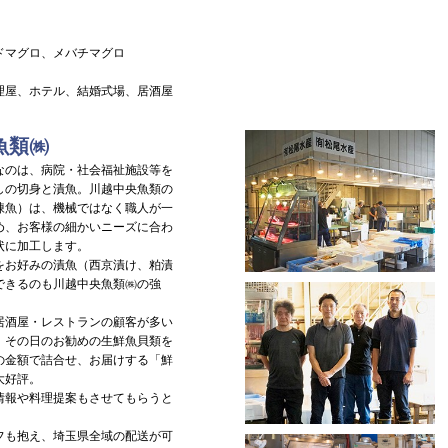
ドマグロ、メバチマグロ
理屋、ホテル、結婚式場、居酒屋
魚類㈱
のは、病院・社会福祉施設等を
しの切身と漬魚。川越中央魚類の
凍魚）は、機械ではなく職人が一
め、お客様の細かいニーズに合わ
状に加工します。
お好みの漬魚（西京漬け、粕漬
できるのも川越中央魚類㈱の強
酒屋・レストランの顧客が多い
、その日のお勧めの生鮮魚貝類を
の金額で詰合せ、お届けする「鮮
大好評。
報や料理提案もさせてもらうと
も抱え、埼玉県全域の配送が可