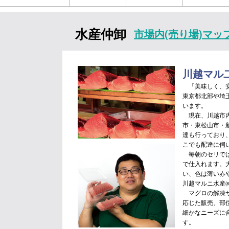
水産仲卸
市場内(売り場)マッ
川越マル
「美味しく、安
東京都北部や埼
います。
現在、川越市内
市・東松山市・
達も行っており
こでも配達に伺
毎朝のセリでは
で仕入れます。
い、色は薄い赤
川越マルニ水産
マグロの解凍サ
応じた販売、部
細かなニーズに
す。