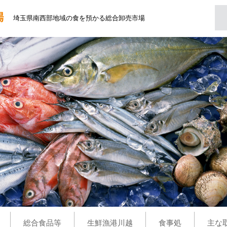
埼玉県南西部地域の食を預かる総合卸売市場
総合食品等
生鮮漁港川越
食事処
主な