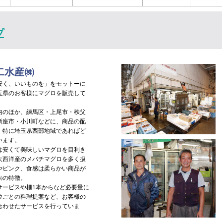
プ
二水産㈱
く、いいものを」をモットーに
玉県のお客様にマグロを販売して
のほか、練馬区・上尾市・秩父
新座市・小川町などに、商品の配
、特に埼玉県西部地域であればど
います。
安くて美味しいマグロを目利き
大西洋産のメバチマグロを多く扱
やピンク、食感は柔らかい商品が
㈱の特徴。
ービスや柵1本からなど必要量に
位ごとの料理提案など、お客様の
合わせたサービスを行っていま