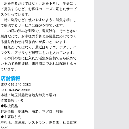
魚を売るだけではなく、魚を下ろし、半身にし
て提供するなど、お客様のニーズに応じたサービ
スを行っています。
特に刺身などに使いやすいように鮮魚を柵にし
て提供するサービスは好評を得ています。
この店の強みは刺身で、春夏秋冬、そのときの
刺身だねで、お客様の予算と必要量に応じてつく
る盛り合わせは引き合いが多いといいます。
鮮魚だけではなく、最近はサザエ、ホタテ、ハ
マグリ、アサリなど貝類にも力を入れています。
その日の朝に仕入れた活魚を店舗で自ら絞めて
いるので鮮度抜群。川越周辺であれば配達も承っ
ています。
店舗情報
電話 049-240-2282
FAX 049-241-5503
本社：埼玉川越総合地方卸売市場内
従業員数：4名
◆取扱商品
鮮魚全般、冷凍魚、海老、マグロ、貝類
◆主要取引先
寿司店、居酒屋、レストラン、保育園、社員食堂
など