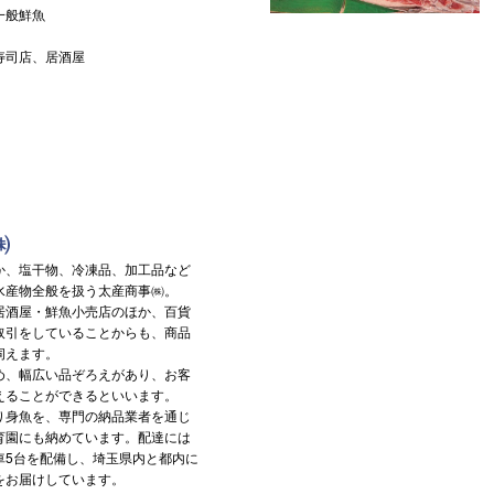
一般鮮魚
寿司店、居酒屋
㈱
、塩干物、冷凍品、加工品など
水産物全般を扱う太産商事㈱。
酒屋・鮮魚小売店のほか、百貨
取引をしていることからも、商品
伺えます。
、幅広い品ぞろえがあり、お客
えることができるといいます。
身魚を、専門の納品業者を通じ
育園にも納めています。配達には
車5台を配備し、埼玉県内と都内に
をお届けしています。