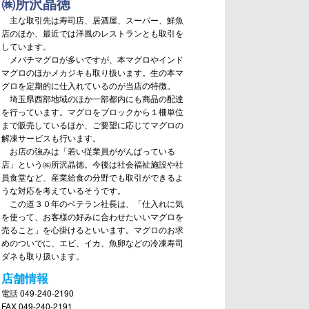
㈱所沢晶徳
主な取引先は寿司店、居酒屋、スーパー、鮮魚
店のほか、最近では洋風のレストランとも取引を
しています。
メバチマグロが多いですが、本マグロやインド
マグロのほかメカジキも取り扱います。生の本マ
グロを定期的に仕入れているのが当店の特徴。
埼玉県西部地域のほか一部都内にも商品の配達
を行っています。マグロをブロックから１柵単位
まで販売しているほか、ご要望に応じてマグロの
解凍サービスも行います。
お店の強みは「若い従業員ががんばっている
店」という㈱所沢晶徳。今後は社会福祉施設や社
員食堂など、産業給食の分野でも取引ができるよ
うな対応を考えているそうです。
この道３０年のベテラン社長は、「仕入れに気
を使って、お客様の好みに合わせたいいマグロを
売ること」を心掛けるといいます。マグロのお求
めのついでに、エビ、イカ、魚卵などの冷凍寿司
ダネも取り扱います。
店舗情報
電話 049-240-2190
FAX 049-240-2191