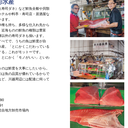
彩水産
寿司ダネ）など鮮魚全般や貝類
ホテルや料亭・寿司店・居酒屋な
います。
権も持ち、多様な仕入れ先から
、近海ものの鮮魚の種類は豊富
凍以外の寿司ダネも揃います。
べてで、うちの魚は鮮度が自
水産。「とにかくこだわっている
する」これがモットーです。
とにかく「モノがいい」といわ
のは鮮度を大事にしたいから。
のは魚の品質が優れているからで
など、川越周辺には配達に伺って
90
91
総合地方卸売市場内