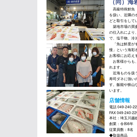
（同）海
高級特殊鮮魚（
を扱い、近隣の
どと取引をして
築地市場の買参
の仕入れにより
で、塩干物、冷
「魚は鮮度がす
慢」という海彩
お客様にお応え
お客様からも、
れます。
近海ものを扱う
寿司ダネに強い
す。飯能や狭山
います。
店舗情報
電話 049-240-22
FAX 049-240-22
本社：埼玉川越
創業：令和6年
従業員数：8名
◆取扱商品