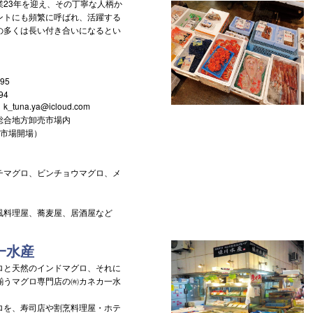
23年を迎え、その丁寧な人柄か
ントにも頻繁に呼ばれ、活躍する
の多くは長い付き合いになるとい
95
94
una.ya@icloud.com
総合地方卸売市場内
（市場開場）
チマグロ、ビンチョウマグロ、メ
風料理屋、蕎麦屋、居酒屋など
一水産
と天然のインドマグロ、それに
揃うマグロ専門店の㈲カネカ一水
を、寿司店や割烹料理屋・ホテ