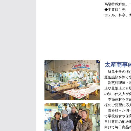
高級特殊鮮魚、
◆主要取引先
ホテル、料亭、
太産商事
鮮魚全般のほか
瓶缶詰類を除く
割烹料理屋・居
店や量販店とも
の強い仕入力が
季節商材を含め
様のご要望に応
骨を取った切り
て学校給食や保
自社専用の配送
向けて毎日商品