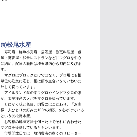
㈲松尾水産
寿司店・鮮魚小売店・居酒屋・割烹料理屋・鰻
屋・蕎麦屋・和食レストランなどにマグロを中心
に納め、配達の範囲は埼玉県内から都内に及びま
す。
マグロはブロックだけではなく、プロ用にも柵
単位の注文に応じ、柵は筋や血合いをていねいに
外して切っています。
アイルランド産の本マグロやインドマグロのほ
か、太平洋産のメバチマグロを扱っています。
とにかく味と色目、肉質にはこだわり、「お客
様一人ひとりの好みに100％対応」を心がけている
という㈲松尾水産。
お客様の解凍方法を伺った上でそれに合わせた
マグロを提供しているともいいます。
市場開放日では一般消費者の多くのリピーター