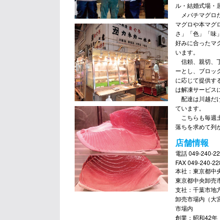
ル・結婚式場・
メバチマグロだ
マグロや本マグ
さ」「色」「味
好みに合ったマ
います。
信頼、親切、丁
ーとし、ブロッ
に応じて提供す
は解凍サービス
配達は川越だけ
ています。
こちらも毎週土
落ちを求めて列
店舗情報
電話 049-240-22
FAX 049-240-22
本社：東京都中
東京都中央卸売
支社：千葉市地
卸売市場内（大
市場内
創業：昭和42