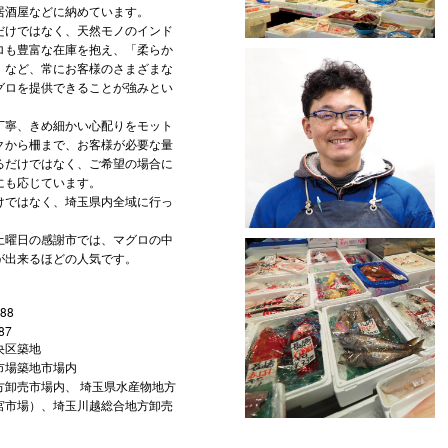
居酒屋などに納めています。
けではなく、天然モノのインド
ロも豊富な在庫を抱え、「柔らか
」など、常にお客様のさまざまな
グロを提供できることが強みとい
寧、きめ細かい心配りをモット
クから柵まで、お客様が必要な量
るだけではなく、ご希望の場合に
にも応じています。
ではなく、埼玉県内全域に行っ
曜日の感謝市では、マグロの中
が出来るほどの人気です。
88
87
央区築地
市場築地市場内
方卸売市場内、 埼玉県水産物地方
宮市場）、埼玉川越総合地方卸売
年