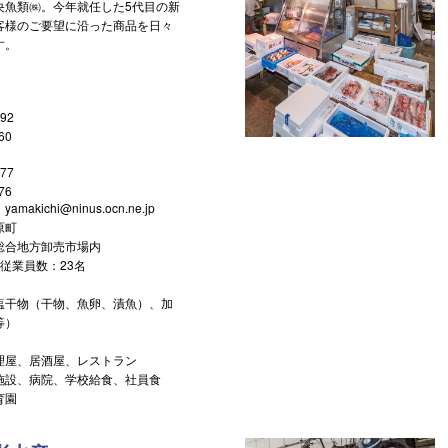
央魚類㈱。今年就任した5代目の新
客様のご要望に沿った商品を日々
す。
92
60
77
76
kichi@ninus.ocn.ne.jp
原町
総合地方卸売市場内
従業員数：23名
塩干物（干物、魚卵、漬魚）、加
等）
理屋、居酒屋、レストラン
施設、病院、学校給食、社員食
育園